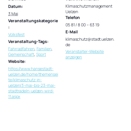
Klimaschutzmanagement
Datum:
Uelzen
3 Mai
Telefon
Veranstaltungskategorie
05 81 / 8 00 – 63 19
:
E-Mail
Volksfest
klimaschutz@stadt.uelzen.
Veranstaltung-Tags:
de
Fahrradfahren
,
Familien
,
Veranstalter-Website
Gemeinschaft
,
Sport
anzeigen
Website:
https://www.hansestadt-
uelzen.de/home/themensei
te/klimaschutz-in-
uelzen/3-mai-bis-23-mai-
stadtradeln-uelzen-wird-
11.aspx