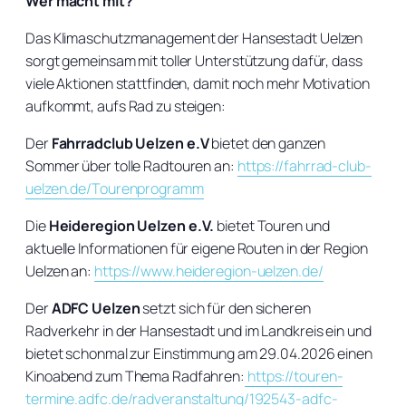
Wer macht mit?
Das Klimaschutzmanagement der Hansestadt Uelzen
sorgt gemeinsam mit toller Unterstützung dafür, dass
viele Aktionen stattfinden, damit noch mehr Motivation
aufkommt, aufs Rad zu steigen:
Der
Fahrradclub Uelzen e.V
bietet den ganzen
Sommer über tolle Radtouren an:
https://fahrrad-club-
uelzen.de/Tourenprogramm
Die
Heideregion Uelzen e.V.
bietet Touren und
aktuelle Informationen für eigene Routen in der Region
Uelzen an:
https://www.heideregion-uelzen.de/
Der
ADFC Uelzen
setzt sich für den sicheren
Radverkehr in der Hansestadt und im Landkreis ein und
bietet schonmal zur Einstimmung am 29.04.2026 einen
Kinoabend zum Thema Radfahren:
https://touren-
termine.adfc.de/radveranstaltung/192543-adfc-