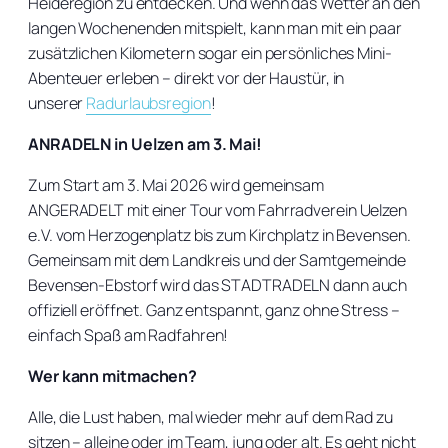
Heideregion zu entdecken. Und wenn das Wetter an den
langen Wochenenden mitspielt, kann man mit ein paar
zusätzlichen Kilometern sogar ein persönliches Mini-
Abenteuer erleben – direkt vor der Haustür, in
unserer
Radurlaubsregion
!
ANRADELN in Uelzen am 3. Mai!
Zum Start am 3. Mai 2026 wird gemeinsam
ANGERADELT mit einer Tour vom Fahrradverein Uelzen
e.V. vom Herzogenplatz bis zum Kirchplatz in Bevensen.
Gemeinsam mit dem Landkreis und der Samtgemeinde
Bevensen-Ebstorf wird das STADTRADELN dann auch
offiziell eröffnet. Ganz entspannt, ganz ohne Stress –
einfach Spaß am Radfahren!
Wer kann mitmachen?
Alle, die Lust haben, mal wieder mehr auf dem Rad zu
sitzen – alleine oder im Team, jung oder alt. Es geht nicht