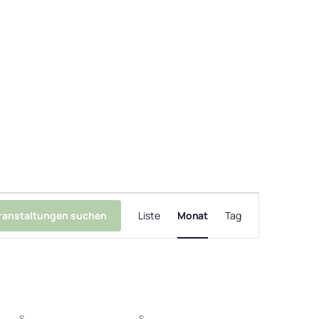
Veranstaltung
Ansichten-
ranstaltungen suchen
Liste
Monat
Tag
Navigation
S
SAMSTAG
S
SONNTAG