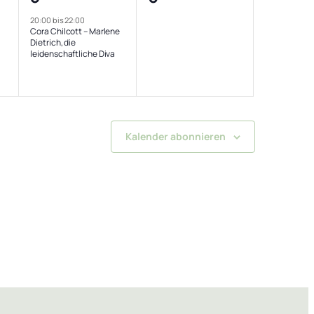
tungen,
Veranstaltung,
Veranstaltungen,
20:00
bis
22:00
Cora Chilcott – Marlene
Dietrich, die
leidenschaftliche Diva
Kalender abonnieren