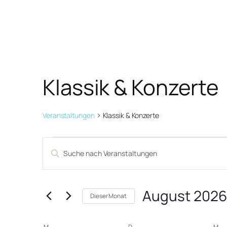
Klassik & Konzerte
Veranstaltungen
Klassik & Konzerte
Veranstaltungen
Veranstaltungen
Bitte
Suche
Schlüsselwort
und
eingeben.
August 2026
Suche
Ansichten,
Dieser Monat
nach
Datum
Navigation
M
MONTAG
D
DIENSTAG
M
MI