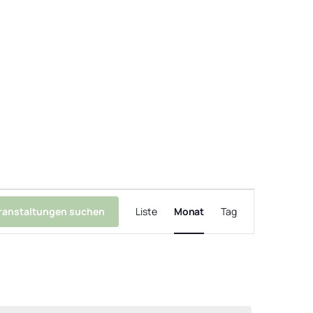
Veranstaltung
Ansichten-
ranstaltungen suchen
Liste
Monat
Tag
Navigation