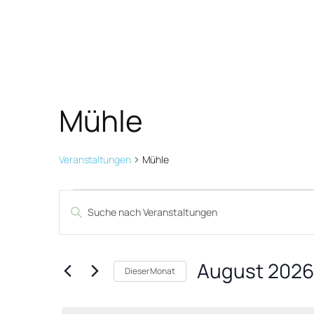
Mühle
Veranstaltungen
Mühle
Veranstaltungen
Veranstaltungen
Bitte
Suche
Schlüsselwort
und
eingeben.
August 2026
Suche
Ansichten,
Dieser Monat
nach
Datum
Navigation