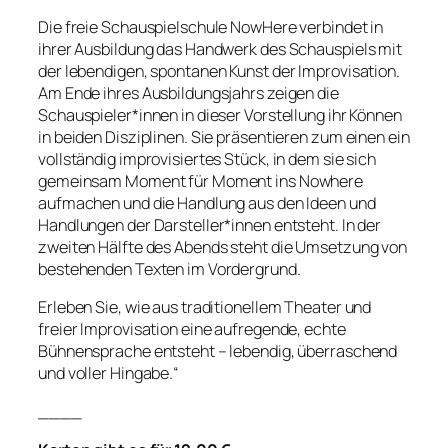
Die freie Schauspielschule NowHere verbindet in
ihrer Ausbildung das Handwerk des Schauspiels mit
der lebendigen, spontanen Kunst der Improvisation.
Am Ende ihres Ausbildungsjahrs zeigen die
Schauspieler*innen in dieser Vorstellung ihr Können
in beiden Disziplinen. Sie präsentieren zum einen ein
vollständig improvisiertes Stück, in dem sie sich
gemeinsam Moment für Moment ins Nowhere
aufmachen und die Handlung aus den Ideen und
Handlungen der Darsteller*innen entsteht. In der
zweiten Hälfte des Abends steht die Umsetzung von
bestehenden Texten im Vordergrund.
Erleben Sie, wie aus traditionellem Theater und
freier Improvisation eine aufregende, echte
Bühnensprache entsteht – lebendig, überraschend
und voller Hingabe.“
____