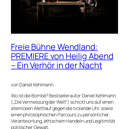
Freie Bühne Wendland:
PREMIERE von Heilig Abend
– Ein Verhör in der Nacht
von Daniel Kehlmann
Wo ist die Bombe? Bestsellerautor Daniel Kehlmann
(„Die Vermessung der Welt“) schickt uns auf einen
atemlosen Wettlauf gegen die tickende Uhr, sowie
einen philosophischen Parcours zu persönlicher
Verantwortung, ethischem Handeln und Legitimität
politischer Gewalt.