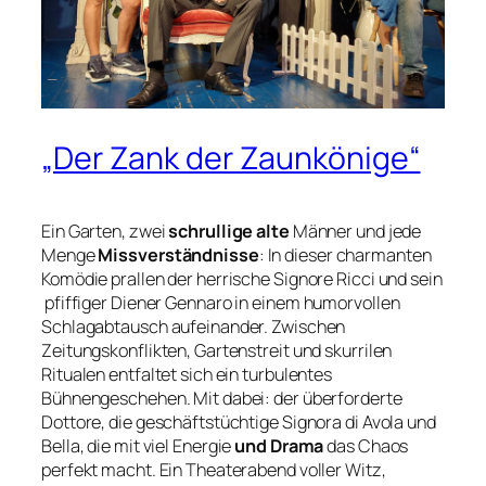
„Der Zank der Zaunkönige“
Ein Garten, zwei
schrullige alte
Männer und jede
Menge
Missverständnisse
: In dieser charmanten
Komödie prallen der herrische Signore Ricci und sein
pfiffiger
Diener Gennaro in einem humorvollen
Schlagabtausch aufeinander. Zwischen
Zeitungskonflikten, Gartenstreit und skurrilen
Ritualen entfaltet sich ein turbulentes
Bühnengeschehen. Mit dabei: der überforderte
Dottore, die geschäftstüchtige Signora di Avola und
Bella, die mit viel Energie
und Drama
das Chaos
perfekt macht. Ein Theaterabend voller Witz,