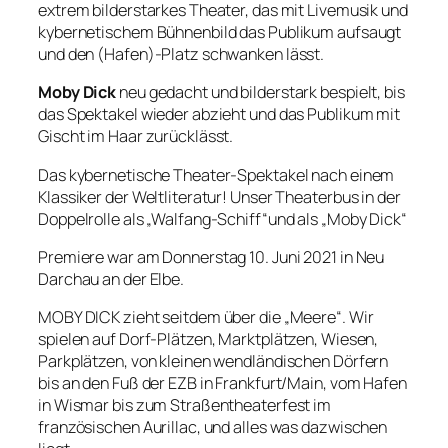
extrem bilderstarkes Theater, das mit Livemusik und
kybernetischem Bühnenbild das Publikum aufsaugt
und den (Hafen)-Platz schwanken lässt.
Moby Dick
neu gedacht und bilderstark bespielt, bis
das Spektakel wieder abzieht und das Publikum mit
Gischt im Haar zurücklässt.
Das kybernetische Theater-Spektakel nach einem
Klassiker der Weltliteratur! Unser Theaterbus in der
Doppelrolle als „Walfang-Schiff“und als „Moby Dick“
Premiere war am Donnerstag 10. Juni 2021 in Neu
Darchau an der Elbe.
MOBY DICK zieht seitdem über die „Meere“. Wir
spielen auf Dorf-Plätzen, Marktplätzen, Wiesen,
Parkplätzen, von kleinen wendländischen Dörfern
bis an den Fuß der EZB in Frankfurt/Main, vom Hafen
in Wismar bis zum Straßentheaterfest im
französischen Aurillac, und alles was dazwischen