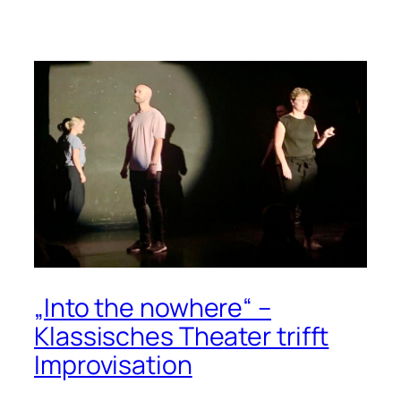
„Into the nowhere“ –
Klassisches Theater trifft
Improvisation