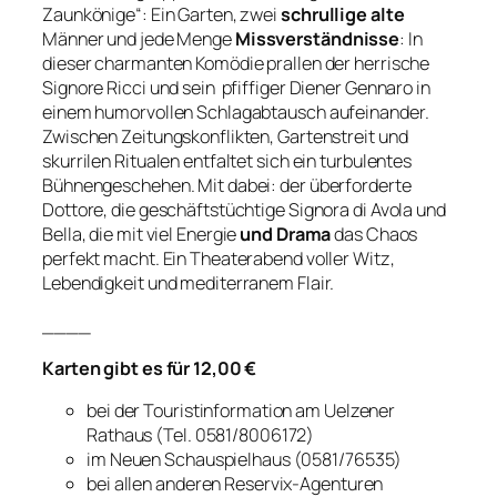
Zaunkönige“: Ein Garten, zwei
schrullige alte
Männer und jede Menge
Missverständnisse
: In
dieser charmanten Komödie prallen der herrische
Signore Ricci und sein pfiffiger Diener Gennaro in
einem humorvollen Schlagabtausch aufeinander.
Zwischen Zeitungskonflikten, Gartenstreit und
skurrilen Ritualen entfaltet sich ein turbulentes
Bühnengeschehen. Mit dabei: der überforderte
Dottore, die geschäftstüchtige Signora di Avola und
Bella, die mit viel Energie
und Drama
das Chaos
perfekt macht. Ein Theaterabend voller Witz,
Lebendigkeit und mediterranem Flair.
____
Karten gibt es für 12,00 €
bei der Touristinformation am Uelzener
Rathaus (Tel. 0581/8006172)
im Neuen Schauspielhaus (0581/76535)
bei allen anderen Reservix-Agenturen