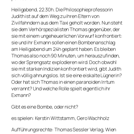
Heiligabend, 22.30h. Die Philosophieprofessorin
Judith ist auf dem Weg zu ihren Eltern von
Zivilfahndern aus dem Taxi geholt worden. Nun steht
sie dem Verhörspezialisten Thomas gegenüber, der
sie mit einem ungeheuerlichen Vorwurf konfrontiert:
sie und ihr Exmann sollen einen Bombenanschlag
am Heiligabend um 24h geplant haben. Es bleiben
Thomas also noch 90 Minuten, um herauszufinden,
wo der Sprengsatz explodieren wird. Doch obwohl
sie mit starken Indizien konfrontiert wird, gibt Judith
sich völlig ahnungslos. Ist sie eine eiskalte Lügnerin?
Oder hat sich Thomas in einen paranoiden Irrtum
verrannt? Und welche Rolle spielt eigentlich ihr
Exmann?
Gibt es eine Bombe, oder nicht?
es spielen: Kerstin Wittstamm, Gero Wachholz
Aufführungsrechte: Thomas Sessler Verlag, Wien